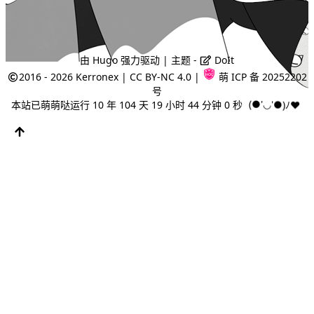
由
Hugo
强力驱动 | 主题 -
DoIt
2016 - 2026
Kerronex
|
CC BY-NC 4.0
|
萌 ICP 备 20252202
号
本站已萌萌哒运行 10 年 104 天 19 小时 44 分钟 0 秒
(●'◡'●)ﾉ♥