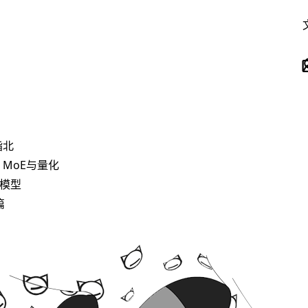
指北
、MoE与量化
入模型
篇