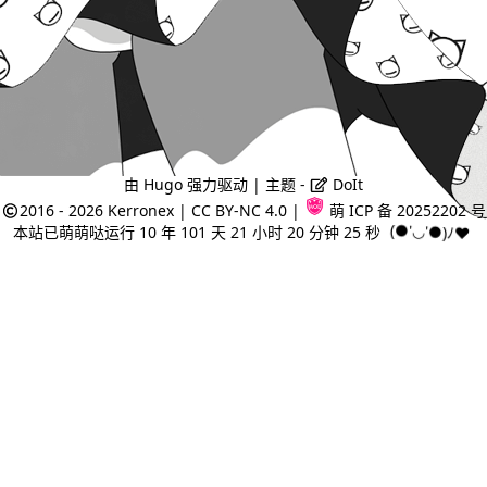
由
Hugo
强力驱动 | 主题 -
DoIt
2016 - 2026
Kerronex
|
CC BY-NC 4.0
|
萌 ICP 备 20252202 号
本站已萌萌哒运行 10 年 101 天 21 小时 20 分钟 25 秒
(●'◡'●)ﾉ♥