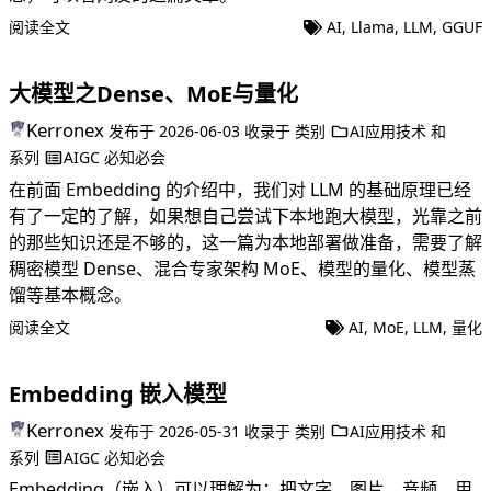
阅读全文
AI
,
Llama
,
LLM
,
GGUF
大模型之Dense、MoE与量化
Kerronex
发布于
2026-06-03
收录于
类别
AI应用技术
和
系列
AIGC 必知必会
在前面 Embedding 的介绍中，我们对 LLM 的基础原理已经
有了一定的了解，如果想自己尝试下本地跑大模型，光靠之前
的那些知识还是不够的，这一篇为本地部署做准备，需要了解
稠密模型 Dense、混合专家架构 MoE、模型的量化、模型蒸
馏等基本概念。
阅读全文
AI
,
MoE
,
LLM
,
量化
Embedding 嵌入模型
Kerronex
发布于
2026-05-31
收录于
类别
AI应用技术
和
系列
AIGC 必知必会
Embedding（嵌入）可以理解为：把文字、图片、音频、用