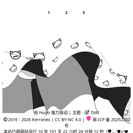
1
2
3
由
Hugo
强力驱动 | 主题 -
DoIt
2016 - 2026
Kerronex
|
CC BY-NC 4.0
|
萌 ICP 备 20252202
号
本站已萌萌哒运行 10 年 101 天 22 小时 24 分钟 12 秒
(●'◡'●)ﾉ♥