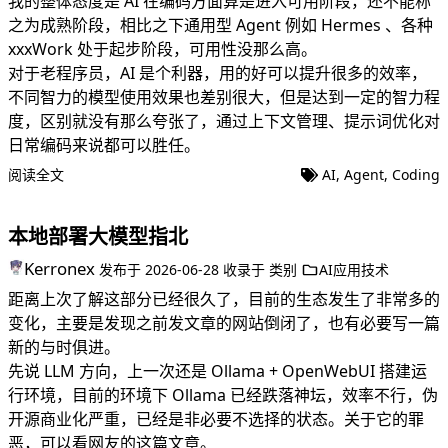
我的整体态度是 AI 在编码方面算是进入可用阶段，还不能称
之为成熟阶段，相比之下通用型 Agent 例如 Hermes 、各种
xxxWork 处于起步阶段，可用性没那么高。
对于老程序员，AI 是个利器，用的好可以提升很多的效率，
不同智力的模型使用效果也差别很大，但是达到一定的智力程
度，区别就没有那么夸张了，通过上下文管理、提示词优化对
日常编码来说都可以胜任。
阅读全文
AI
,
Agent
,
Coding
本地部署大模型指北
Kerronex
发布于
2026-06-28
收录于
类别
AI应用技术
距离上次了解这部分已经很久了，目前的生态发生了非常多的
变化，主要是发现之前发文章的网站倒闭了，也有必要写一篇
新的与时俱进。
先说 LLM 方向，上一次还是 Ollama + OpenWebUI 搭建运
行环境，目前的环境下 Ollama 已经跌落神坛，效率不行，伪
开源商业化严重，已经是非必要不选择的状态。关于它的罪
恶，可以看网友的
这篇文章
。