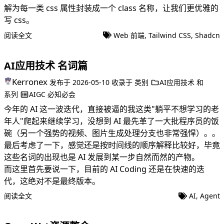
解为每一类 css 属性封装成一个 class 名称，让我们更优雅的
写 css。
阅读全文
Web 前端
,
Tailwind CSS
,
Shadcn
AI应用技术 名词篇
Kerronex
发布于
2026-05-10
收录于
类别
AI应用技术
和
系列
AIGC 必知必会
今年的 AI 这一波迭代，直接被逼的我这类"躺平不想学习的老
年人"爬起来继续学习，没想到 AI 最先革了一大批程序员的饭
碗（另一个强势的视频、图片生成处理分支也非常强悍）。。
最后考虑了一下，感觉还是按时间线的顺序解释比较好，毕竟
这些名词的出现也是 AI 发展到某一步自然而然的产物。
而这里首先要说一下，目前的 AI Coding 还是在快速的迭
代，这绝对不是最终版本。
阅读全文
AI
,
Agent